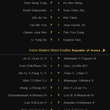
Park Sang Yong
۲
۰
Po-Wei Wang
Daniil Dubovenko
۰
۲
Xuan Chen Zhu
Zhe An Hu
۲
۰
Riki Takei
Tae Bin Yoo
۲
۱
Jeon Hyeok Jin
Cheam June Wei
۲
۰
Tian Yao Dong
Li Yang Su
۲
۱
Eogene Ewe
Korea Masters Mixed Doubles
Republic of Korea
Jin S. I./Lee S. H.
۱
۲
Watanabe Y./Taguchi M.
Tran D.M./Pham T.K.
۰
۲
Gao J.X./Wu M.Y.
Wu H.-Y./Yang C.-Y.
۱
۲
Chen T. J./San C.
Shin T.Y./Kim Y.J.
۲
۱
Bhatnagar I./Mishra S.
Wong J./Cheng S.Y.
۲
۱
Kim Y.J./Lee Y.L.
Ramadiansyah A./Shimizu N.
۰
۲
Loo B. K./Maisarah N.
Lee S.W./Lee H.
۰
۲
Kawabe H./Ishikawa K.