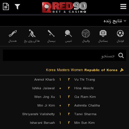
نتایج زنده
فوتبال
بسکتبال
والیبال
تنیس
بیسبال
هاکی روی یخ
هندبال
Korea Masters Women
Republic of Korea
Anmol Kharb
۱
۲
Vu Thi Trang
Ishika Jaiswal
۰
۲
Hina Akechi
Wen Jing Xu
۱
۲
Ga Ram Kim
Min Ji Kim
۰
۲
Ashmita Chaliha
Shriyanshi Valishetty
۱
۲
Tanvi Sharma
Isharani Baruah
۱
۲
Min Sun Kim