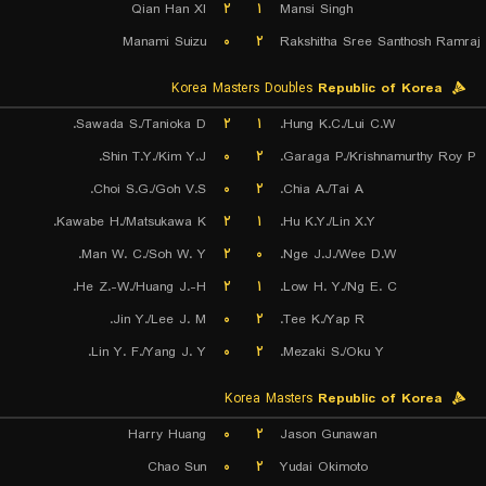
Qian Han XI
۲
۱
Mansi Singh
Manami Suizu
۰
۲
Rakshitha Sree Santhosh Ramraj
Korea Masters Doubles
Republic of Korea
Sawada S./Tanioka D.
۲
۱
Hung K.C./Lui C.W.
Shin T.Y./Kim Y.J.
۰
۲
Garaga P./Krishnamurthy Roy P.
Choi S.G./Goh V.S.
۰
۲
Chia A./Tai A.
Kawabe H./Matsukawa K.
۲
۱
Hu K.Y./Lin X.Y.
Man W. C./Soh W. Y.
۲
۰
Nge J.J./Wee D.W.
He Z.-W./Huang J.-H.
۲
۱
Low H. Y./Ng E. C.
Jin Y./Lee J. M.
۰
۲
Tee K./Yap R.
Lin Y. F./Yang J. Y.
۰
۲
Mezaki S./Oku Y.
Korea Masters
Republic of Korea
Harry Huang
۰
۲
Jason Gunawan
Chao Sun
۰
۲
Yudai Okimoto