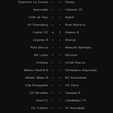
Deportivo La Coruna
-
-
Genoa
Newcastle
-
-
Valencia CF
Celta de Vigo
-
-
Napoli
SV Elversberg
-
-
Real Mallorca
Cuarte CD
۰
۱
Huesca B
Leganes B
-
-
Illescas
Real Murcia
-
-
Albacete Balompie
NK Lucko
-
-
Karlovac
Orihuela
-
-
UCAM Murcia
Atletico Madrid B
-
-
Gimnastica Segoviana
Athletic Bilbao B
-
-
SD Amorebieta
Club Portugalete
-
-
CD Derio
CD Mirandes
-
-
Osasuna B
Fleet FC
-
-
Chanthaburi FC
De Treffers
-
-
VV Noordwijk