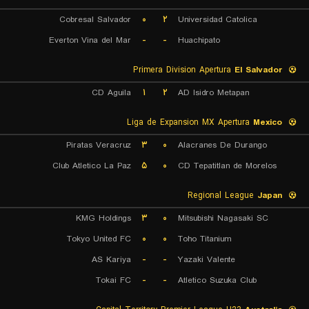
Cobresal Salvador
۰
۲
Universidad Catolica
Everton Vina del Mar
-
-
Huachipato
Primera Division Apertura
El Salvador
CD Aguila
۱
۲
AD Isidro Metapan
Liga de Expansion MX Apertura
Mexico
Piratas Veracruz
۳
۰
Alacranes De Durango
Club Atletico La Paz
۵
۰
CD Tepatitlan de Morelos
Regional League
Japan
KMG Holdings
۳
۰
Mitsubishi Nagasaki SC
Tokyo United FC
۰
۰
Toho Titanium
AS Kariya
-
-
Yazaki Valente
Tokai FC
-
-
Atletico Suzuka Club