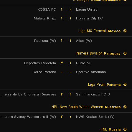
KOSSA FC
۱
۰
Laugu United
Malaita Kingz
۱
۱
Honiara City FC
Liga MX Femenil
Mexico
Pachuca (W)
۱
۱
Atlas (W)
Primera Division
Paraguay
Deportivo Recoleta
۳
۱
Rubio Nu
Cerro Porteno
-
-
Sportivo Ameliano
Liga Prom
Panama
CA Independiente de La Chorrera Reserves
۲
۲
San Francisco FC B
NPL New South Wales Women
Australia
Western Sydney Wanderers II (W)
۲
۰
NWS Koalas Spirit (W)
FNL
Russia