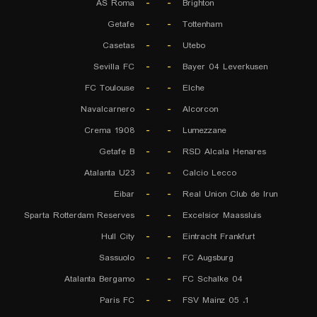
AS Roma
-
-
Brighton
Getafe
-
-
Tottenham
Casetas
-
-
Utebo
Sevilla FC
-
-
Bayer 04 Leverkusen
FC Toulouse
-
-
Elche
Navalcarnero
-
-
Alcorcon
Crema 1908
-
-
Lumezzane
Getafe B
-
-
RSD Alcala Henares
Atalanta U23
-
-
Calcio Lecco
Eibar
-
-
Real Union Club de Irun
Sparta Rotterdam Reserves
-
-
Excelsior Maassluis
Hull City
-
-
Eintracht Frankfurt
Sassuolo
-
-
FC Augsburg
Atalanta Bergamo
-
-
FC Schalke 04
Paris FC
-
-
1. FSV Mainz 05