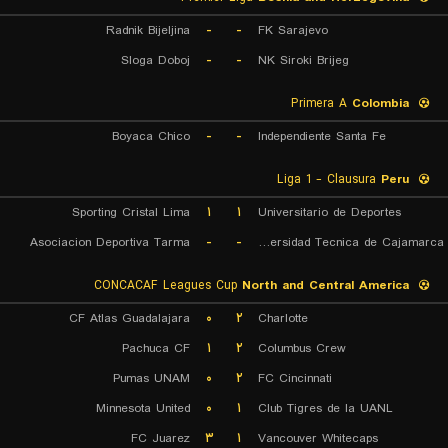
Radnik Bijeljina
-
-
FK Sarajevo
Sloga Doboj
-
-
NK Siroki Brijeg
Primera A
Colombia
Boyaca Chico
-
-
Independiente Santa Fe
Liga 1 - Clausura
Peru
Sporting Cristal Lima
۱
۱
Universitario de Deportes
Asociacion Deportiva Tarma
-
-
Universidad Tecnica de Cajamarca
CONCACAF Leagues Cup
North and Central America
CF Atlas Guadalajara
۰
۲
Charlotte
Pachuca CF
۱
۲
Columbus Crew
Pumas UNAM
۰
۲
FC Cincinnati
Minnesota United
۰
۱
Club Tigres de la UANL
FC Juarez
۳
۱
Vancouver Whitecaps