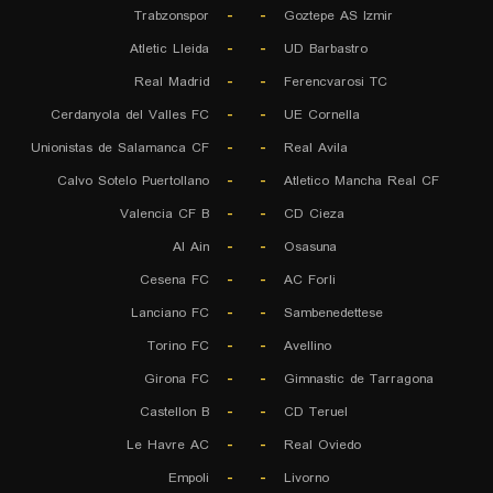
Trabzonspor
-
-
Goztepe AS Izmir
Atletic Lleida
-
-
UD Barbastro
Real Madrid
-
-
Ferencvarosi TC
Cerdanyola del Valles FC
-
-
UE Cornella
Unionistas de Salamanca CF
-
-
Real Avila
Calvo Sotelo Puertollano
-
-
Atletico Mancha Real CF
Valencia CF B
-
-
CD Cieza
Al Ain
-
-
Osasuna
Cesena FC
-
-
AC Forli
Lanciano FC
-
-
Sambenedettese
Torino FC
-
-
Avellino
Girona FC
-
-
Gimnastic de Tarragona
Castellon B
-
-
CD Teruel
Le Havre AC
-
-
Real Oviedo
Empoli
-
-
Livorno