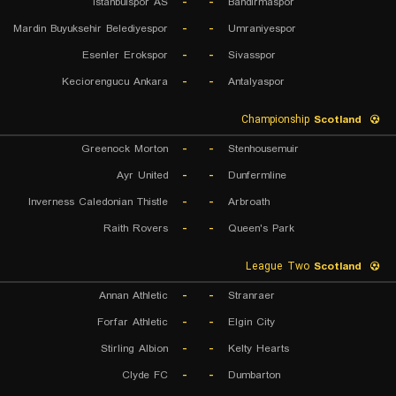
Istanbulspor AS
-
-
Bandirmaspor
Mardin Buyuksehir Belediyespor
-
-
Umraniyespor
Esenler Erokspor
-
-
Sivasspor
Keciorengucu Ankara
-
-
Antalyaspor
Championship
Scotland
Greenock Morton
-
-
Stenhousemuir
Ayr United
-
-
Dunfermline
Inverness Caledonian Thistle
-
-
Arbroath
Raith Rovers
-
-
Queen's Park
League Two
Scotland
Annan Athletic
-
-
Stranraer
Forfar Athletic
-
-
Elgin City
Stirling Albion
-
-
Kelty Hearts
Clyde FC
-
-
Dumbarton