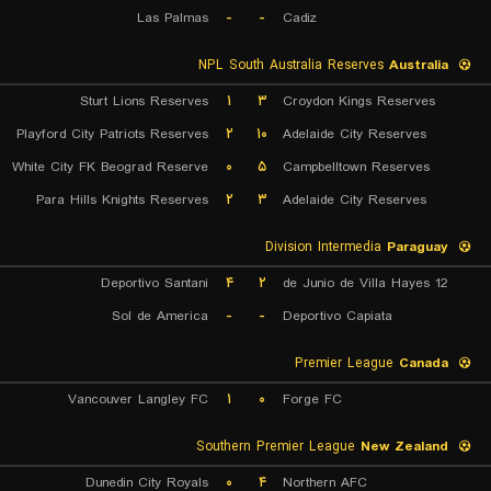
Las Palmas
-
-
Cadiz
NPL South Australia Reserves
Australia
Sturt Lions Reserves
۱
۳
Croydon Kings Reserves
Playford City Patriots Reserves
۲
۱۰
Adelaide City Reserves
White City FK Beograd Reserve
۰
۵
Campbelltown Reserves
Para Hills Knights Reserves
۲
۳
Adelaide City Reserves
Division Intermedia
Paraguay
Deportivo Santani
۴
۲
12 de Junio de Villa Hayes
Sol de America
-
-
Deportivo Capiata
Premier League
Canada
Vancouver Langley FC
۱
۰
Forge FC
Southern Premier League
New Zealand
Dunedin City Royals
۰
۴
Northern AFC