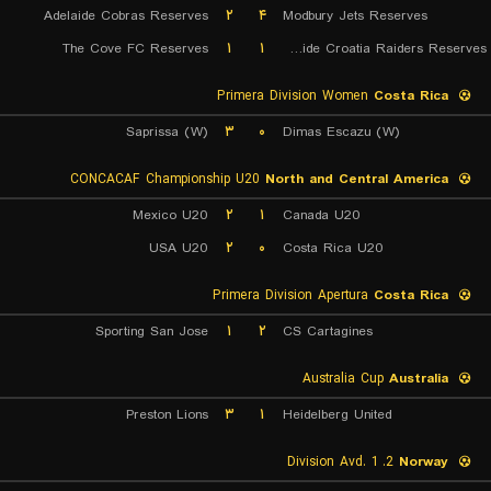
Adelaide Cobras Reserves
۲
۴
Modbury Jets Reserves
The Cove FC Reserves
۱
۱
Adelaide Croatia Raiders Reserves
Primera Division Women
Costa Rica
Saprissa (W)
۳
۰
Dimas Escazu (W)
CONCACAF Championship U20
North and Central America
Mexico U20
۲
۱
Canada U20
USA U20
۲
۰
Costa Rica U20
Primera Division Apertura
Costa Rica
Sporting San Jose
۱
۲
CS Cartagines
Australia Cup
Australia
Preston Lions
۳
۱
Heidelberg United
2. Division Avd. 1
Norway