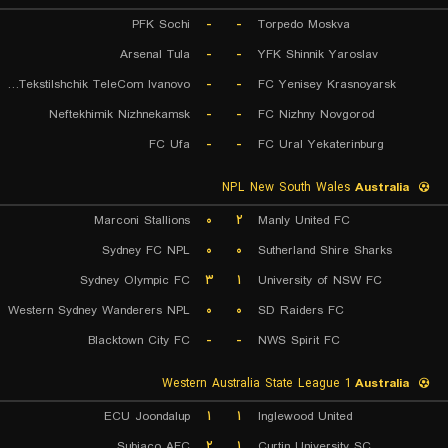
PFK Sochi
-
-
Torpedo Moskva
Arsenal Tula
-
-
YFK Shinnik Yaroslav
FK Tekstilshchik TeleCom Ivanovo
-
-
FC Yenisey Krasnoyarsk
Neftekhimik Nizhnekamsk
-
-
FC Nizhny Novgorod
FC Ufa
-
-
FC Ural Yekaterinburg
NPL New South Wales
Australia
Marconi Stallions
۰
۲
Manly United FC
Sydney FC NPL
۰
۰
Sutherland Shire Sharks
Sydney Olympic FC
۳
۱
University of NSW FC
Western Sydney Wanderers NPL
۰
۰
SD Raiders FC
Blacktown City FC
-
-
NWS Spirit FC
Western Australia State League 1
Australia
ECU Joondalup
۱
۱
Inglewood United
Subiaco AFC
۲
۱
Curtin University SC