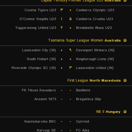
Capital Territory Premier League U23
Australia
Cooma Tigers U23
۳
۰
Canberra Olympic U23
O'Connor Knights U23
۱
۵
Canberra Croatia U23
Tuggeranong United U23
۲
۰
Brindabella Blues U23
Tasmania Super League Women
Australia
Launceston City (W)
۰
۹
Devonport Strikers (W)
South Hobart (W)
۰
۰
Kingborough Lions (W)
Riverside Olympic SC (W)
۰
۳
Launceston United (W)
First League
North Macedonia
FK Tikves Kavadarci
-
-
Bashkimi
Aresimi 1973
-
-
Bregalnica Stip
NB II
Hungary
Kazincbarcika BSC
-
-
Gyirmot
Karcagi SE
-
-
FC Ajka