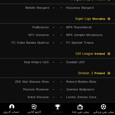
Blekitni Stargard
-
-
Kluczevia Stargard
Super Liga
Slovakia
Podbrezova
-
-
MFK Ruzomberok
KFC Komarno
-
-
MFK Zemplin Michalovce
FC Dukla Banska Bystrica
-
-
FC Spartak Trnava
U20 League
Ireland
Klub Kildare U20
-
-
Dundalk U20
2. Division
Poland
ZKS Stal Stalowa Wola
-
-
Rekord Bielsko-Biala
Resovia Rzeszow
-
-
Zawisza Bydgoszcz
Sokol Kleczew
-
-
Lechia Zielona Gora
Liga I
Romania
پیش بینی ورزشی
پیش بینی زنده
نتایج زنده
کازینو آنلاین
حساب کاربری