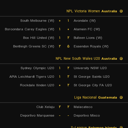
NPL Victoria Women
Australia
South Melbourne (W)
۰
۱
Avondale (W)
Boroondara Carey Eagles (W)
۱
۰
Alamein FC (W)
Box Hill United (W)
۱
۲
Bulleen Lions (W)
Bentleigh Greens SC (W)
۲
۵
Essendon Royals (W)
NPL New South Wales U20
Australia
Sydney Olympic U20
۱
۲
University NSW U20
APIA Leichhardt Tigers U20
۱
۲
St George Saints U20
Rockdale Ilinden U20
۰
۲
St George City FA U20
Liga Nacional
Guatemala
Club Xelaju
۲
۲
Malacateco
Deportivo Marquense
-
-
Deportivo Mixco
S-League
Solomon Islands