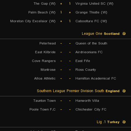
The Gap (W)
۰
۱
Virginia United SC (W)
Palm Beach (W)
۱
۰
Grange Thistle (W)
Moreton City Excelsior (W)
۰
۱
Caboolture FC (W)
League One
Scotland
Peterhead
-
-
Queen of the South
East Kilbride
-
-
Airdrieonians FC
Cove Rangers
-
-
East Fife
Montrose
-
-
Ross County
Alloa Athletic
-
-
Hamilton Academical FC
Southern League Premier Division South
England
Taunton Town
-
-
Hanworth Villa
Poole Town F.C
-
-
Chichester City FC
1. Lig
Turkey