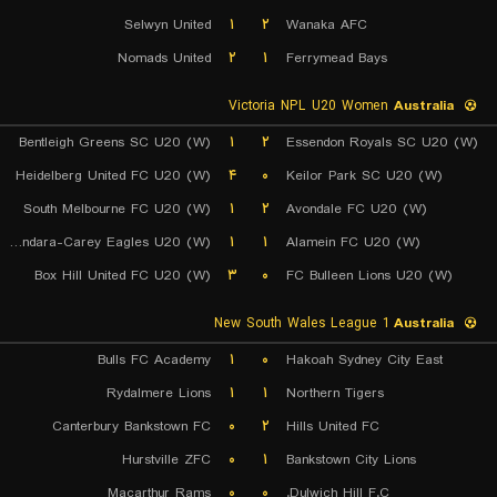
Selwyn United
۱
۲
Wanaka AFC
Nomads United
۲
۱
Ferrymead Bays
Victoria NPL U20 Women
Australia
Bentleigh Greens SC U20 (W)
۱
۲
Essendon Royals SC U20 (W)
Heidelberg United FC U20 (W)
۴
۰
Keilor Park SC U20 (W)
South Melbourne FC U20 (W)
۱
۲
Avondale FC U20 (W)
Boroondara-Carey Eagles U20 (W)
۱
۱
Alamein FC U20 (W)
Box Hill United FC U20 (W)
۳
۰
FC Bulleen Lions U20 (W)
New South Wales League 1
Australia
Bulls FC Academy
۱
۰
Hakoah Sydney City East
Rydalmere Lions
۱
۱
Northern Tigers
Canterbury Bankstown FC
۰
۲
Hills United FC
Hurstville ZFC
۰
۱
Bankstown City Lions
Macarthur Rams
۰
۰
Dulwich Hill F.C.