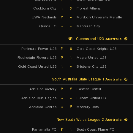
Cockburn City
۱
۶
Floreat Athena
UWA Nedlands
۲
۰
Murdoch University Melville
Quinns FC
-
-
Mandurah City
NPL Queensland U23
Australia
Peninsula Power U23
۲
۵
Gold Coast Knights U23
Rochedale Rovers U23
۴
۱
Magic United U23
Gold Coast United U23
۱
۰
Brisbane City U23
South Australia State League 1
Australia
Adelaide Victory
۲
۴
Eastern United
Adelaide Blue Eagles
۰
۰
Fulham United FC
Adelaide Cobras
۰
۴
Modbury Jets
New South Wales League 2
Australia
Parramatta FC
۳
۱
South Coast Flame FC