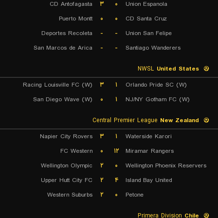
CD Antofagasta
۳
۰
Union Espanola
Puerto Montt
۰
۰
CD Santa Cruz
Deportes Recoleta
-
-
Union San Felipe
San Marcos de Arica
-
-
Santiago Wanderers
NWSL
United States
Racing Louisville FC (W)
۳
۱
Orlando Pride SC (W)
San Diego Wave (W)
۰
۱
NJ/NY Gotham FC (W)
Central Premier League
New Zealand
Napier City Rovers
۳
۱
Waterside Karori
FC Western
۰
۱۲
Miramar Rangers
Wellington Olympic
۲
۰
Wellington Phoenix Reservers
Upper Hutt City FC
۲
۴
Island Bay United
Western Suburbs
۲
۰
Petone
Primera Division
Chile