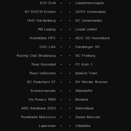
EVV Echt
-
-
IJsselmeervogels
SV DVS'33 Ermelo
-
-
GVVV Veenendaal
HHC Hardenberg
-
-
SC Genemuiden
RB Leipzig
-
-
Leeds United
Koninklijke HFC
-
-
ADO '20 Heemskerk
OSC Lille
-
-
Hamburger SV
Racing Club Strasbourg
-
-
SC Freiburg
Real Sociedad
-
-
1. FC Koln
Rayo Vallecano
-
-
Ipswich Town
SC Paderborn 07
-
-
SV Werder Bremen
Scanzorosciate
-
-
Albinoleffe
Vis Pesaro 1898
-
-
Modena
ASD Sambiase 2023
-
-
Salernitana
Rondinella Marzocco
-
-
Sasso Marconi
Luparense
-
-
Cittadella