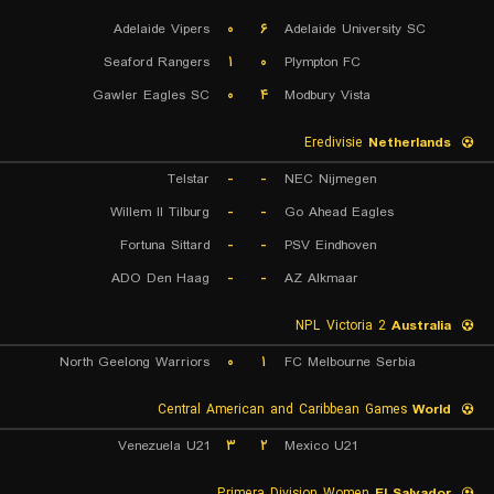
Adelaide Vipers
۰
۶
Adelaide University SC
Seaford Rangers
۱
۰
Plympton FC
Gawler Eagles SC
۰
۴
Modbury Vista
Eredivisie
Netherlands
Telstar
-
-
NEC Nijmegen
Willem II Tilburg
-
-
Go Ahead Eagles
Fortuna Sittard
-
-
PSV Eindhoven
ADO Den Haag
-
-
AZ Alkmaar
NPL Victoria 2
Australia
North Geelong Warriors
۰
۱
FC Melbourne Serbia
Central American and Caribbean Games
World
Venezuela U21
۳
۲
Mexico U21
Primera Division Women
El Salvador