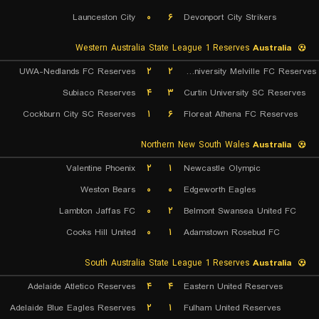
Launceston City
۰
۶
Devonport City Strikers
Western Australia State League 1 Reserves
Australia
UWA-Nedlands FC Reserves
۲
۲
Murdoch University Melville FC Reserves
Subiaco Reserves
۴
۳
Curtin University SC Reserves
Cockburn City SC Reserves
۱
۶
Floreat Athena FC Reserves
Northern New South Wales
Australia
Valentine Phoenix
۲
۱
Newcastle Olympic
Weston Bears
۰
۰
Edgeworth Eagles
Lambton Jaffas FC
۰
۲
Belmont Swansea United FC
Cooks Hill United
۰
۱
Adamstown Rosebud FC
South Australia State League 1 Reserves
Australia
Adelaide Atletico Reserves
۴
۴
Eastern United Reserves
Adelaide Blue Eagles Reserves
۲
۱
Fulham United Reserves