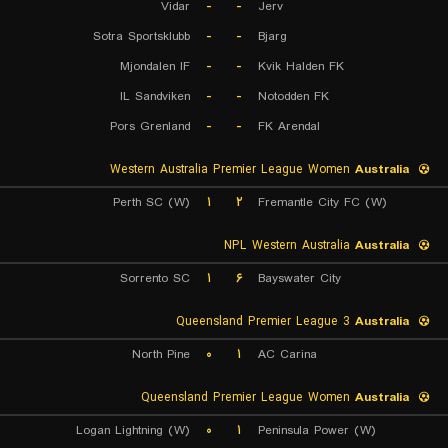
Vidar
-
-
Jerv
Sotra Sportsklubb
-
-
Bjarg
Mjondalen IF
-
-
Kvik Halden FK
IL Sandviken
-
-
Notodden FK
Pors Grenland
-
-
FK Arendal
Western Australia Premier League Women
Australia
Perth SC (W)
۱
۲
Fremantle City FC (W)
NPL Western Australia
Australia
Sorrento SC
۱
۶
Bayswater City
Queensland Premier League 3
Australia
North Pine
۰
۱
AC Carina
Queensland Premier League Women
Australia
Logan Lightning (W)
۰
۱
Peninsula Power (W)