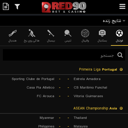
نتایج زنده
فوتبال
بسکتبال
والیبال
تنیس
بیسبال
هاکی روی یخ
هندبال
Primeira Liga
Portugal
Sporting Clube de Portugal
-
-
Estrela Amadora
Casa Pia Atletico
-
-
CS Maritimo Funchal
FC Arouca
-
-
Vitoria Guimaraes
ASEAN Championship
Asia
Myanmar
-
-
Thailand
Philippines
-
-
Malaysia