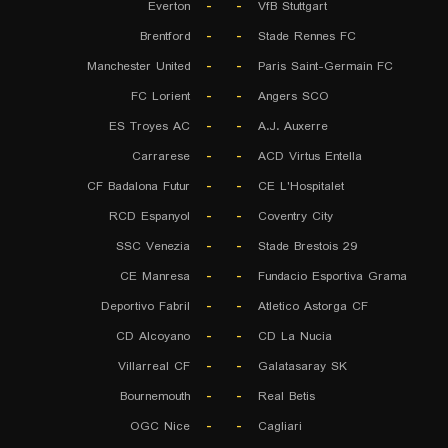
Everton
-
-
VfB Stuttgart
Brentford
-
-
Stade Rennes FC
Manchester United
-
-
Paris Saint-Germain FC
FC Lorient
-
-
Angers SCO
ES Troyes AC
-
-
A.J. Auxerre
Carrarese
-
-
ACD Virtus Entella
CF Badalona Futur
-
-
CE L'Hospitalet
RCD Espanyol
-
-
Coventry City
SSC Venezia
-
-
Stade Brestois 29
CE Manresa
-
-
Fundacio Esportiva Grama
Deportivo Fabril
-
-
Atletico Astorga CF
CD Alcoyano
-
-
CD La Nucia
Villarreal CF
-
-
Galatasaray SK
Bournemouth
-
-
Real Betis
OGC Nice
-
-
Cagliari