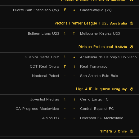
Fuerte San Francisco (W)
۲
۰
Cacahuatique (W)
Victoria Premier League 1 U23
Australia
Bulleen Lions U23
۱
۲
Melbourne Knights U23
Division Profesional
Bolivia
Guabira Santa Cruz
۱
۰
Academia de Balompie Boliviano
CDT Real Oruro
۲
۱
Real Tomayapo
Nacional Potosi
-
-
San Antonio Bulo Bulo
Liga AUF Uruguaya
Uruguay
Juventud Piedras
۱
۱
Cerro Largo FC
CA Progreso Montevideo
-
-
Central Espanol FC
Albion FC
-
-
Liverpool FC Montevideo
Primera B
Chile