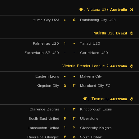
NPL Victoria U23
Australia
Hume City U23
۰
۵
Dandenong City U23
Paulista U20
Brazil
Palmeiras U20
۱
۰
Tanabi U20
Ferroviaria SP U20
-
-
Corinthians U20
Victoria Premier League 2
Australia
Eastern Lions
-
-
Malvern City
Kingston City
۵
۳
Moreland City FC
NPL Tasmania
Australia
Clarence Zebras
۱
۳
Kingborough Lions
South East United
۴
۳
Ulverstone
Launceston United
۱
۲
Glenorchy Knights
Riverside Olympic
۲
۵
South Hobart