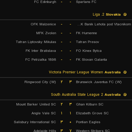
FC Edinburgh
-
-
Spartans FC
2. Liga
Slovakia
OFK Malzenice
-
-
OFK Banik Lehota pod Vtacnikom
MFK Zvolen
-
-
FK Humenne
Tatran Liptovsky Mikulas
-
-
Tatran Presov
FK Inter Bratislava
-
-
FO Kinex Bytca
FC Petrzalka 1898
-
-
FK Slovan Galanta
Victoria Premier League Women
Australia
Ringwood City (W)
۲
۳
Brunswick Juventus FC (W)
South Australia State League 2
Australia
Mount Barker United SC
۲
۳
Ghan Kilburn SC
Angle Vale SC
۱
۱
Elizabeth Grove SC
Salisbury International SC
۳
۰
Pontian Eagles
Adelaide Hills
۳
۷
Western Strikers SC