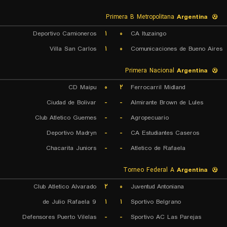
Primera B Metropolitana
Argentina
Deportivo Camioneros
۱
۰
CA Ituzaingo
Villa San Carlos
۱
۰
Comunicaciones de Bueno Aires
Primera Nacional
Argentina
CD Maipu
۰
۲
Ferrocarril Midland
Ciudad de Bolivar
-
-
Almirante Brown de Lules
Club Atletico Guemes
-
-
Agropecuario
Deportivo Madryn
-
-
CA Estudiantes Caseros
Chacarita Juniors
-
-
Atletico de Rafaela
Torneo Federal A
Argentina
Club Atletico Alvarado
۲
۰
Juventud Antoniana
9 de Julio Rafaela
۱
۱
Sportivo Belgrano
Defensores Puerto Vilelas
-
-
Sportivo AC Las Parejas