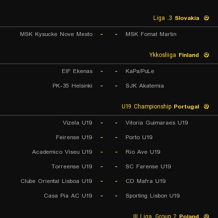
3. Liga
Slovakia
MSK Kysucke Nove Mesto
-
-
MSK Fomat Martin
Ykkosliiga
Finland
EIF Ekenas
-
-
KaPa/PuLe
PK-35 Helsinki
-
-
SJK Akatemia
U19 Championship
Portugal
Vizela U19
-
-
Vitoria Guimaraes U19
Feirense U19
-
-
Porto U19
Academico Viseu U19
-
-
Rio Ave U19
Torreense U19
-
-
SC Farense U19
Clube Oriental Lisboa U19
-
-
CD Mafra U19
Casa Pia AC U19
-
-
Sporting Lisbon U19
III Liga, Group 2
Poland