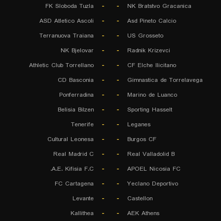
FK Sloboda Tuzla
-
-
NK Bratstvo Gracanica
ASD Atletico Ascoli
-
-
Asd Pineto Calcio
Terranuova Traiana
-
-
US Grosseto
NK Bjelovar
-
-
Radnik Krizevci
Athletic Club Torrellano
-
-
CF Elche Ilicitano
CD Basconia
-
-
Gimnastica de Torrelavega
Ponferradina
-
-
Marino de Luanco
Belisia Bilzen
-
-
Sporting Hasselt
Tenerife
-
-
Leganes
Cultural Leonesa
-
-
Burgos CF
Real Madrid C
-
-
Real Valladolid B
A.E. Kifisia F.C.
-
-
APOEL Nicosia FC
FC Cartagena
-
-
Yeclano Deportivo
Levante
-
-
Castellon
Kallithea
-
-
AEK Athens