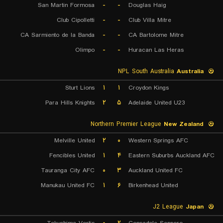
San Martin Formosa
-
-
Douglas Haig
Club Cipolletti
-
-
Club Villa Mitre
CA Sarmiento de la Banda
-
-
CA Bartolome Mitre
Olimpo
-
-
Huracan Las Heras
NPL South Australia
Australia
Sturt Lions
۱
۱
Croydon Kings
Para Hills Knights
۲
۵
Adelaide United U23
Northern Premier League
New Zealand
Melville United
۲
۰
Western Springs AFC
Fencibles United
۱
۴
Eastern Suburbs Auckland AFC
Tauranga City AFC
۰
۳
Auckland United FC
Manukau United FC
۱
۶
Birkenhead United
J2 League
Japan