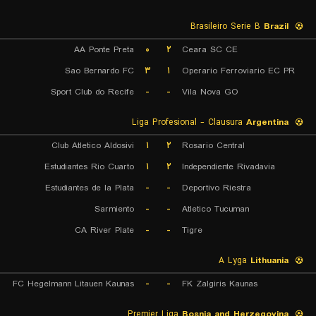
Brasileiro Serie B
Brazil
AA Ponte Preta
۰
۲
Ceara SC CE
Sao Bernardo FC
۳
۱
Operario Ferroviario EC PR
Sport Club do Recife
-
-
Vila Nova GO
Liga Profesional - Clausura
Argentina
Club Atletico Aldosivi
۱
۲
Rosario Central
Estudiantes Rio Cuarto
۱
۲
Independiente Rivadavia
Estudiantes de la Plata
-
-
Deportivo Riestra
Sarmiento
-
-
Atletico Tucuman
CA River Plate
-
-
Tigre
A Lyga
Lithuania
FC Hegelmann Litauen Kaunas
-
-
FK Zalgiris Kaunas
Premier Liga
Bosnia and Herzegovina