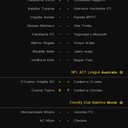
Tokushima Vortis
۰
۲
Consadole Sapporo
Kataller Toyama
-
-
Vanraure Hachnohe FC
Vegalta Sendai
-
-
Fujieda MYFC
Shonan Bellmare
-
-
Oita Trinita
Yokohama FC
-
-
Tegevajaro Miyazaki
Albirex Niigata
-
-
Omiya Ardija
Blaublitz Akita
-
-
Jubilo Iwata
Ventforet Kofu
-
-
Sagan Tosu
NPL ACT League
Australia
O'Connor Knights SC
۰
۰
Canberra Croatia
Cooma Tigers
۵
۲
Canberra Olympic
Friendly Club Matches
World
Internazionale Milano
-
-
Juventus FC
AC Milan
-
-
Chelsea