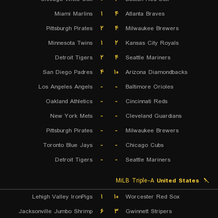
Miami Marlins
۱
۴
Atlanta Braves
Pittsburgh Pirates
۲
۴
Milwaukee Brewers
Minnesota Twins
۱
۲
Kansas City Royals
Detroit Tigers
۲
۴
Seattle Mariners
San Diego Padres
۴
۱۰
Arizona Diamondbacks
Los Angeles Angels
-
-
Baltimore Orioles
Oakland Athletics
-
-
Cincinnati Reds
New York Mets
-
-
Cleveland Guardians
Pittsburgh Pirates
-
-
Milwaukee Brewers
Toronto Blue Jays
-
-
Chicago Cubs
Detroit Tigers
-
-
Seattle Mariners
MiLB Triple-A
United States
Lehigh Valley IronPigs
۱
۱۰
Worcester Red Sox
Jacksonville Jumbo Shrimp
۶
۳
Gwinnett Stripers