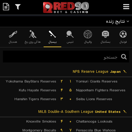
نتایج زنده
فوتبال
بسکتبال
والیبال
تنیس
بیسبال
هاکی روی یخ
هندبال
NPB Reserve League
Japan
Yokohama BayStars Reserves
۲
۱
Yomiuri Giants Reserves
Kufu Hayate Reserves
۴
۵
Nipponham Fighters Reserves
Hanshin Tigers Reserves
۳
۰
Seibu Lions Reserves
MiLB Double-A Southern League
United States
Knoxville Smokies
۴
۰
Chattanooga Lookouts
Montgomery Biscuits
۹
۷
Pensacola Blue Wahoos