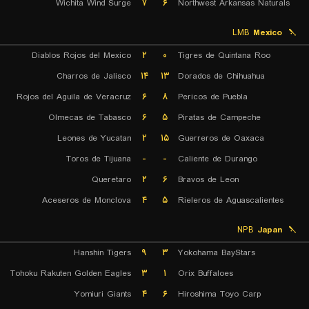
Wichita Wind Surge
۷
۶
Northwest Arkansas Naturals
LMB
Mexico
Diablos Rojos del Mexico
۲
۰
Tigres de Quintana Roo
Charros de Jalisco
۱۴
۱۳
Dorados de Chihuahua
Rojos del Aguila de Veracruz
۶
۸
Pericos de Puebla
Olmecas de Tabasco
۶
۵
Piratas de Campeche
Leones de Yucatan
۲
۱۵
Guerreros de Oaxaca
Toros de Tijuana
-
-
Caliente de Durango
Queretaro
۲
۶
Bravos de Leon
Aceseros de Monclova
۴
۵
Rieleros de Aguascalientes
NPB
Japan
Hanshin Tigers
۹
۳
Yokohama BayStars
Tohoku Rakuten Golden Eagles
۳
۱
Orix Buffaloes
Yomiuri Giants
۴
۶
Hiroshima Toyo Carp