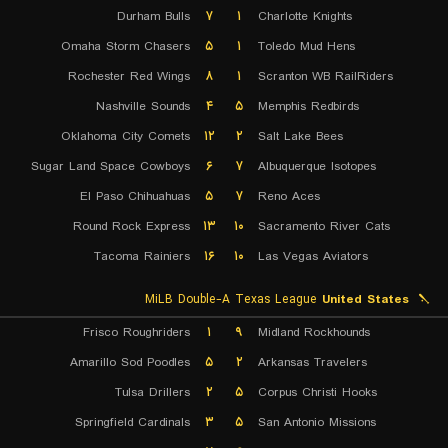
Durham Bulls
۷
۱
Charlotte Knights
Omaha Storm Chasers
۵
۱
Toledo Mud Hens
Rochester Red Wings
۸
۱
Scranton WB RailRiders
Nashville Sounds
۴
۵
Memphis Redbirds
Oklahoma City Comets
۱۲
۲
Salt Lake Bees
Sugar Land Space Cowboys
۶
۷
Albuquerque Isotopes
El Paso Chihuahuas
۵
۷
Reno Aces
Round Rock Express
۱۳
۱۰
Sacramento River Cats
Tacoma Rainiers
۱۶
۱۰
Las Vegas Aviators
MiLB Double-A Texas League
United States
Frisco Roughriders
۱
۹
Midland Rockhounds
Amarillo Sod Poodles
۵
۲
Arkansas Travelers
Tulsa Drillers
۲
۵
Corpus Christi Hooks
Springfield Cardinals
۳
۵
San Antonio Missions