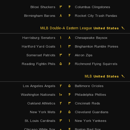
Biloxi Shuckers
۳
۴
Columbus Clingstones
Birmingham Barons
۸
۴
Rocket City Trash Pandas
MiLB Double-A Eastern League
United States
Harrisburg Senators
۱
۸
Chesapeake Baysox
Hartford Yard Goats
۱
۳
Binghamton Rumble Ponies
Somerset Patriots
۳
۲
Akron Zips
Reading Fightin Phils
۵
۶
Richmond Flying Squirrels
MLB
United States
Los Angeles Angels
۲
۵
Baltimore Orioles
Washington Nationals
۱۰
۴
Philadelphia Phillies
Oakland Athletics
۲
۳
Cincinnati Reds
New York Mets
۶
۵
Cleveland Guardians
St. Louis Cardinals
۳
۱
New York Yankees
Chicago White Sox
۰
۴
Boston Red Sox