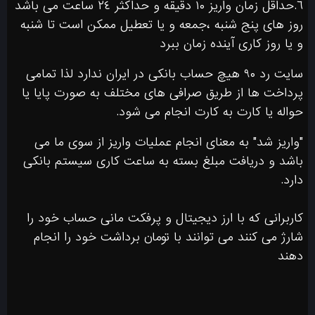
٦.حداقل زمان واريز ١٠ دقيقه و حداكثر ٢٤ ساعت مى باشد
روز هاى پنج شنبه ،جمعه و يا تعطيل ممكن است تا شنبه
و يا روز كارى آينده زمان ببرد
سايت رد ۹۰ هيچ حساب بانكى در ايران ندارد لذا تمامى
پرداخت ها از طريق صرافى هاى مختلف به صورت پايا یا
حواله یا کارت به کارت انجام مى شود.
"واريز شد" به معناى انجام عمليات واريز از سوى ما مى
باشد و دريافت مبلغ بسته به ساعت كارى سيستم بانکی
دارد.
کاربرانی که با ارز دیجیتال و پرفکت مانی حساب خود را
شارژ می کنند می توانند با تومان برداشت خود را انجام
دهند