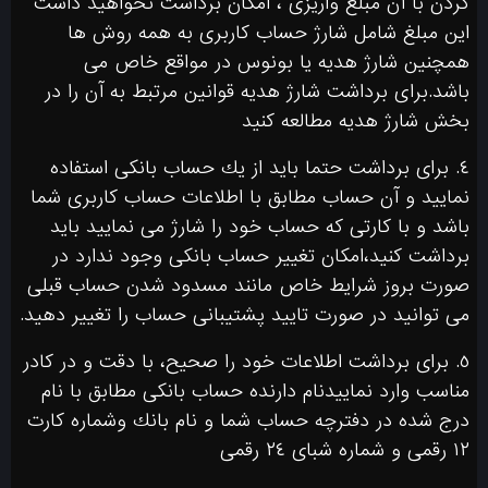
كردن با آن مبلغ واريزى ، امكان برداشت نخواهيد داشت
اين مبلغ شامل شارژ حساب كاربرى به همه روش ها
همچنين شارژ هديه يا بونوس در مواقع خاص مى
باشد.برای برداشت شارژ هدیه قوانین مرتبط به آن را در
بخش شارژ هدیه مطالعه کنید
٤. براى برداشت حتما بايد از يك حساب بانكى استفاده
نماييد و آن حساب مطابق با اطلاعات حساب كاربرى شما
باشد و با کارتی که حساب خود را شارژ می نمایید باید
برداشت کنید،امكان تغيير حساب بانكى وجود ندارد در
صورت بروز شرايط خاص مانند مسدود شدن حساب قبلى
مى توانيد در صورت تاييد پشتيبانى حساب را تغيير دهيد.
٥. براى برداشت اطلاعات خود را صحيح، با دقت و در كادر
مناسب وارد نماييدنام دارنده حساب بانكى مطابق با نام
درج شده در دفترچه حساب شما و نام بانك وشماره کارت
۱۲ رقمی و شماره شباى ٢٤ رقمى