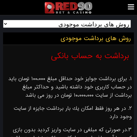
روش های برداشت موجودی
برداشت به حساب بانکی
١. براى برداشت جوايز خود حداقل مبلغ ۱۰۰،٠٠٠ تومان بايد
در حساب كاربرى خود داشته باشيد و حداكثر مبلغ
برداشت از سايت ۱۰،٠٠٠،٠٠٠ تومان در روز مى باشد
٢. در هر روز فقط امكان يك بار برداشت جايزه از سايت
وجود دارد
٣.در صورتى كه مبلغى در سايت واريز كرديد بدون بازى